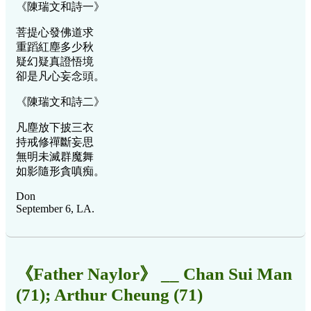
《陳瑞文和詩一》
菩提心發佛道求
重蹈紅塵多少秋
疑幻疑真證悟境
卻是凡心妄念頭。
《陳瑞文和詩二》
凡塵放下披三衣
持戒修禪斷妄思
無明未滅群魔舞
如影隨形貪嗔痴。
Don
September 6, LA.
《Father Naylor》 __ Chan Sui Man
(71); Arthur Cheung (71)