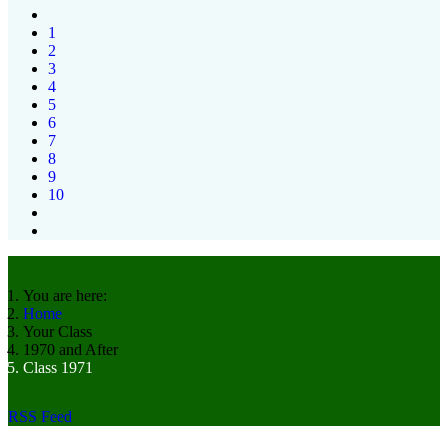
1
2
3
4
5
6
7
8
9
10
You are here:
Home
Your Class
1970 and After
Class 1971
RSS Feed