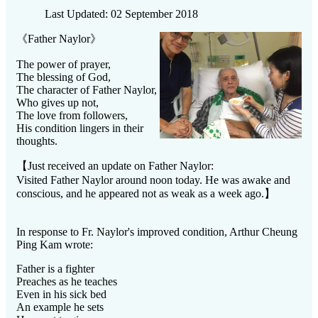
Last Updated: 02 September 2018
《Father Naylor》
The power of prayer,
The blessing of God,
The character of Father Naylor,
Who gives up not,
The love from followers,
His condition lingers in their
thoughts.
【Just received an update on Father Naylor:
Visited Father Naylor around noon today. He was awake and
conscious, and he appeared not as weak as a week ago.】
In response to Fr. Naylor's improved condition, Arthur Cheung
Ping Kam wrote:
Father is a fighter
Preaches as he teaches
Even in his sick bed
An example he sets