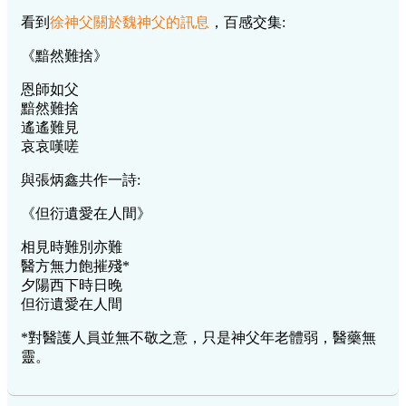
看到
徐神父關於魏神父的訊息
，百感交集:
《黯然難捨》
恩師如父
黯然難捨
遙遙難見
哀哀嘆嗟
與張炳鑫共作一詩:
《但衍遺愛在人間》
相見時難別亦難
醫方無力飽摧殘*
夕陽西下時日晚
但衍遺愛在人間
*對醫護人員並無不敬之意，只是神父年老體弱，醫藥無
靈。