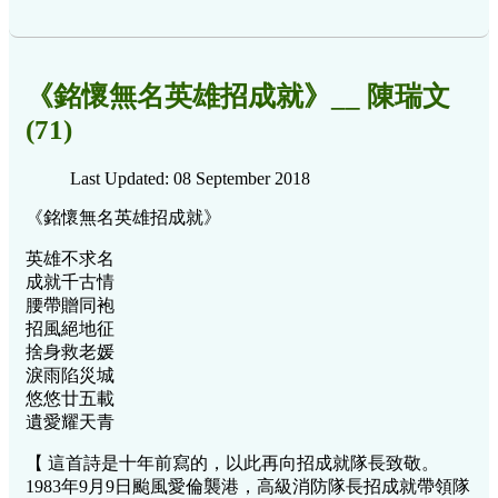
《銘懷無名英雄招成就》__ 陳瑞文
(71)
Last Updated: 08 September 2018
《銘懷無名英雄招成就》
英雄不求名
成就千古情
腰帶贈同袍
招風絕地征
捨身救老媛
淚雨陷災城
悠悠廿五載
遺愛耀天青
【 這首詩是十年前寫的，以此再向招成就隊長致敬。
1983年9月9日颱風愛倫襲港，高級消防隊長招成就帶領隊