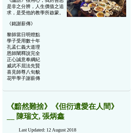
《論語》很用心，我對善惡
是非之分辨，人生價值之追
求，是受他的教學所啟蒙。
《銘謝薪傳》
黎師當日明燈點
學子受用數十年
孔孟仁義大道理
恩師闡釋說完全
正心誠意奉綱紀
威武不屈法先賢
喜見師尊八旬貌
花甲學子謝薪傳
《黯然難捨》《但衍遺愛在人間》
__ 陳瑞文, 張炳鑫
Last Updated: 12 August 2018