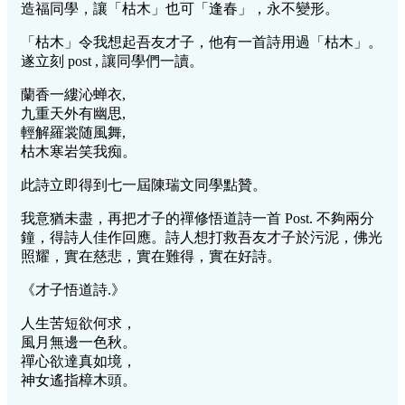
造福同學，讓「枯木」也可「逢春」，永不變形。
「枯木」令我想起吾友才子，他有一首詩用過「枯木」。
遂立刻 post , 讓同學們一讀。
蘭香一縷沁蝉衣,
九重天外有幽思,
輕解羅裳随風舞,
枯木寒岩笑我痴。
此詩立即得到七一屆陳瑞文同學點贊。
我意猶未盡，再把才子的禪修悟道詩一首 Post. 不夠兩分
鐘，得詩人佳作回應。詩人想打救吾友才子於污泥，佛光
照耀，實在慈悲，實在難得，實在好詩。
《才子悟道詩.》
人生苦短欲何求，
風月無邊一色秋。
禪心欲達真如境，
神女遙指樟木頭。