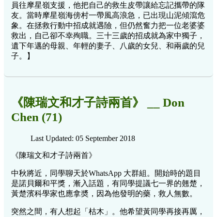
員往摩星嶺支援，他把自己的救生皮帶讓給忘記攜帶的隊
友。當時摩星嶺海傍村一帶風高浪急，已出現山泥傾瀉危
象。在拯救行動中招成就遇險，但仍然奮力把一位老婆婆
救出，自己卻不幸殉職。三十三歲的招成就為家中獨子，
遺下年邁的母親、年輕的妻子、八歲的女兒、和兩歲的兒
子。】
《陳瑞文和才子詩兩首》 __ Don
Chen (71)
Last Updated: 05 September 2018
《陳瑞文和才子詩兩首》
中秋將近，同學聊天於WhatsApp 大群組。開始時的題目
是諾貝爾和平獎，漸入話題，有同學提議七一界的翹楚，
黃楚濱科學家也應拿奬，因為他發明的藥，救人無數。
突然之間，有人想起「枯木」。他希望黃同學再接再厲，