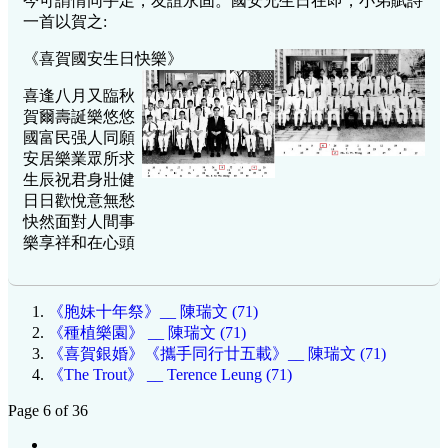
今可謂情同手足，友誼永固。國安兄生日在即，小弟賦詩
一首以賀之:
《喜賀國安生日快樂》
喜逢八月又臨秋
賀爾壽誕樂悠悠
國富民强人同願
安居樂業眾所求
生辰祝君身壯健
日日歡悅意無愁
快然面對人間事
樂享祥和在心頭
《胞妹十年祭》__ 陳瑞文 (71)
《種植樂園》 __ 陳瑞文 (71)
《喜賀銀婚》《攜手同行廿五載》__ 陳瑞文 (71)
《The Trout》 __ Terence Leung (71)
Page 6 of 36