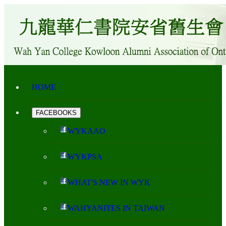
HOME
FACEBOOKS
WYKAAO
WYKPSA
WHAT'S NEW IN WYK
WAHYANITES IN TAIWAN