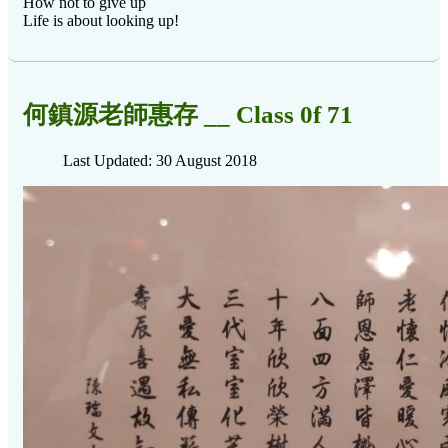
How not to give up
Life is about looking up!
何鎮源老師惠存 __ Class 0f 71
Last Updated: 30 August 2018