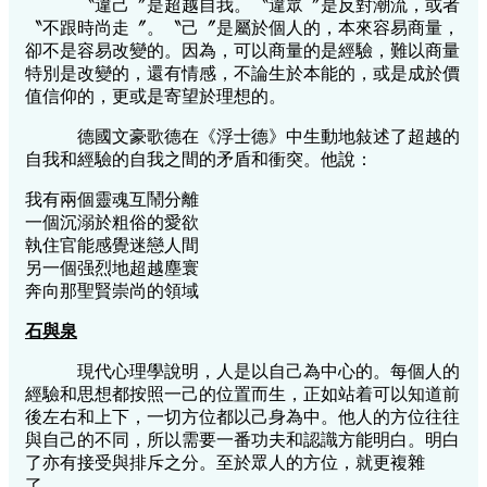
〝違己〞是超越自我。〝違眾〞是反對潮流，或者
〝不跟時尚走〞。〝己〞是屬於個人的，本來容易商量，
卻不是容易改變的。因為，可以商量的是經驗，難以商量
特別是改變的，還有情感，不論生於本能的，或是成於價
值信仰的，更或是寄望於理想的。
德國文豪歌德在《浮士德》中生動地敍述了超越的
自我和經驗的自我之間的矛盾和衝突。他說：
我有兩個靈魂互鬧分離
一個沉溺於粗俗的愛欲
執住官能感覺迷戀人間
另一個强烈地超越塵寰
奔向那聖賢崇尚的領域
石與泉
現代心理學說明，人是以自己為中心的。每個人的
經驗和思想都按照一己的位置而生，正如站着可以知道前
後左右和上下，一切方位都以己身為中。他人的方位往往
與自己的不同，所以需要一番功夫和認識方能明白。明白
了亦有接受與排斥之分。至於眾人的方位，就更複雜
了。