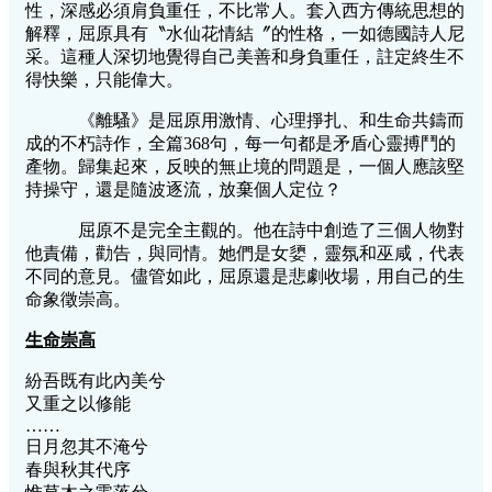
性，深感必須肩負重任，不比常人。套入西方傳統思想的
解釋，屈原具有〝水仙花情結〞的性格，一如德國詩人尼
采。這種人深切地覺得自己美善和身負重任，註定終生不
得快樂，只能偉大。
《離騷》是屈原用激情、心理掙扎、和生命共鑄而
成的不朽詩作，全篇368句，每一句都是矛盾心靈搏鬥的
產物。歸集起來，反映的無止境的問題是，一個人應該堅
持操守，還是隨波逐流，放棄個人定位？
屈原不是完全主觀的。他在詩中創造了三個人物對
他責備，勸告，與同情。她們是女嬃，靈氛和巫咸，代表
不同的意見。儘管如此，屈原還是悲劇收場，用自己的生
命象徵崇高。
生命崇高
紛吾既有此內美兮
又重之以修能
……
日月忽其不淹兮
春與秋其代序