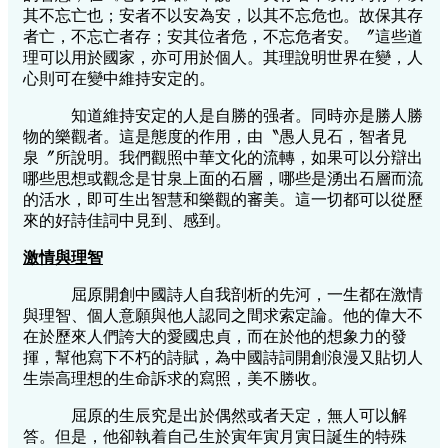
其不忘亡也；安者不以安為安，以其不忘危也。故保其存
者亡，不忘亡者存；安其位者危，不忘危者安。〞這些道
理可以用於國家，亦可用於個人。其理說明世界在變，人
心則可在變中維持安定的。
知道維持安定的人是自勝的强者。同時亦是勝人勝
物的樂觀者。這是態度的作用，由〝愚人見石，智者見
泉〞所說明。我們觀照中華文化的流轉，如果可以分辯出
哪些思想或觀念是甘泉上面的石層，哪些是湧出石層而流
的活水，即可生出智慧和樂觀的審美。這一切都可以從歷
來的好詩佳詞中見到、感到。
激情與理智
屈原開創中國詩人自我剖析的先河，一生都在激情
與理智、個人意願與他人認同之間求索定論。他的偉大不
在於歷來人們誇大的愛國忠貞，而在於他的想象力的發
揮，幫他寫下不朽的詩賦，為中國詩詞開創浪漫又貼切人
生崇高理想的生命訴求的寫照，美不勝收。
屈原的生辰究是出於偶然或者天定，無人可以解
答。但是，他卻執着自己生於寅年寅月寅日誕生的特殊