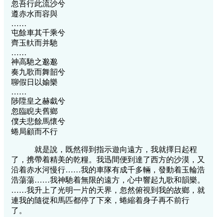
忽吾行此流沙兮
遵赤水而容與
……
屯餘車其千乘兮
齊玉軑而并馳
……
神高馳之邈邈
奏九歌而舞韶兮
聊假日以媮樂
……
陟陞皇之赫戱兮
忽臨睨夫舊鄉
僕夫悲餘馬懷兮
蜷局顧而不行
就是說，既然得到指示遊向遠方，我就擇日起程
了，携帶着精美的乾糧。我迅間便到達了西方的沙漠，又
沿着赤水河慢行……我的車隊有成千多輛，發動着玉輪浩
浩蕩蕩……我神馳着無限的遠方，心中響起九歌和韻樂。
……我升上了光明一片的天界，忽然俯視到我的故鄉，就
連我的隨從和馬匹都停了下來，蜷縮着身子再不前行
了。