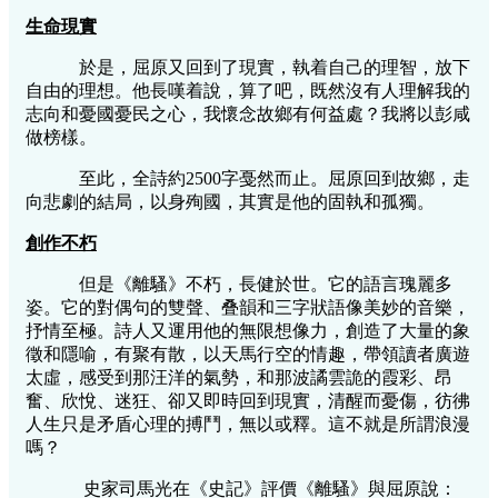
生命現實
於是，屈原又回到了現實，執着自己的理智，放下
自由的理想。他長嘆着說，算了吧，既然沒有人理解我的
志向和憂國憂民之心，我懷念故鄉有何益處？我將以彭咸
做榜樣。
至此，全詩約2500字戞然而止。屈原回到故鄉，走
向悲劇的結局，以身殉國，其實是他的固執和孤獨。
創作不朽
但是《離騷》不朽，長健於世。它的語言瑰麗多
姿。它的對偶句的雙聲、叠韻和三字狀語像美妙的音樂，
抒情至極。詩人又運用他的無限想像力，創造了大量的象
徵和隱喻，有聚有散，以天馬行空的情趣，帶領讀者廣遊
太虛，感受到那汪洋的氣勢，和那波譎雲詭的霞彩、昂
奮、欣悅、迷狂、卻又即時回到現實，清醒而憂傷，彷彿
人生只是矛盾心理的搏鬥，無以或釋。這不就是所謂浪漫
嗎？
史家司馬光在《史記》評價《離騷》與屈原說：