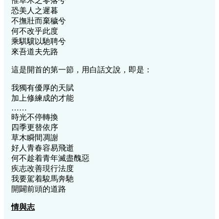
惟草木之零落兮
恐美人之遲暮
不撫壯而棄穢兮
何不改乎此度
乘騏驥以馳聘兮
來吾道夫先路
這是開首的第一節，用白話文說，即是：
我獨有優厚的天賦
加上修練成的才能
……
時光不停轉換
四季更替依序
草木瞬間凋謝
好人青春容易飛逝
何不趁着青年滅盡醜惡
疾志改善現行法度
我要駕着駿馬奔馳
開闢前頭的道路
情與志