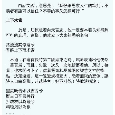
白話文說，意思是：〝我仔細思索人生的準則，不
義者有誰可以信任？不善的事又怎樣可行〞
上下求索
於是，屈原跪着向天言志，他一定要本着良知尋到
可行的真理。這樣，他就寫下大家熟悉的名句：
路漫漫其修遠兮
吾將上下而求索
不過，在這首長詩第二段結束之時，屈原表達出他仍然
一籌莫展，而且，失敗一次又一次地折磨着他。所以，接
着，他求問占卜了，借着靈氛和巫咸兩位智慧之神的指
點，決定遠遊。這一遠遊規模宏大，憑着無限的想像，讓
詩人自由高飛，超越時空，好不壯觀！詩歌這樣說：
靈氛既告余以吉占兮
歷吉日乎吾將行
折瓊枝以為饈兮
精瓊爢以為粻
……