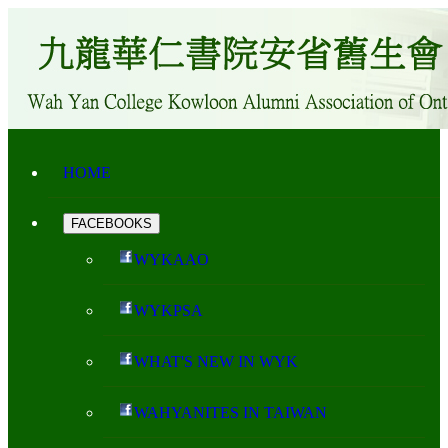
HOME
FACEBOOKS
WYKAAO
WYKPSA
WHAT'S NEW IN WYK
WAHYANITES IN TAIWAN