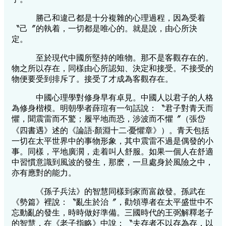
勝己和違己都是十分複雜的心理過程，因為受着
〝己〞的執着，一切都是唯心的。就是說，由心所決
定。
至於現代中國所堅持的唯物。那不是客觀存在的。
物之所以存在，同樣由心所認知、決定和接受。不接受的
物便要受到排斥了。接受了才成為客觀存在。
中國心理學對修身早有卓見。中國人以君子的人格
為修身楷模。明朝學者薛瑄有一句話說：〝君子對青天而
懼，聞震雷而不驚；履平地而恐，涉波而不懼〞（張岱
《四書遇》述的《論語‧顏淵十二‧憂懼章》）。青天包括
一切在太平世界中的事物形象，其中震雷不過是偶發的小
事。同樣，平地廣濶，走着叫人舒服。如果一個人在舒適
中習慣意識到風波的發生，那麽，一旦處身於風險之中，
亦有應對的能力。
《孫子兵法》的智慧同樣到家而富啟發。孫武在
《勢篇》裡說：〝亂生於治〞，勸領導者在太平盛世中不
忘動亂的發生，時時做好準備。三國時代的王弼解釋老子
的智慧，在《老子指略》中說：〝夫存者不以存為存，以