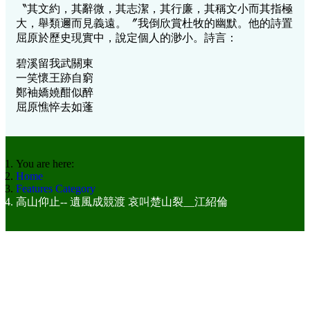
〝其文約，其辭微，其志潔，其行廉，其稱文小而其指極
大，舉類邇而見義遠。〞我倒欣賞杜牧的幽默。他的詩置
屈原於歷史現實中，說定個人的渺小。詩言：
碧溪留我武關東
一笑懷王跡自窮
鄭袖嬌嬈酣似醉
屈原憔悴去如蓬
You are here:
Home
Features Category
高山仰止-- 遺風成競渡 哀叫楚山裂__江紹倫