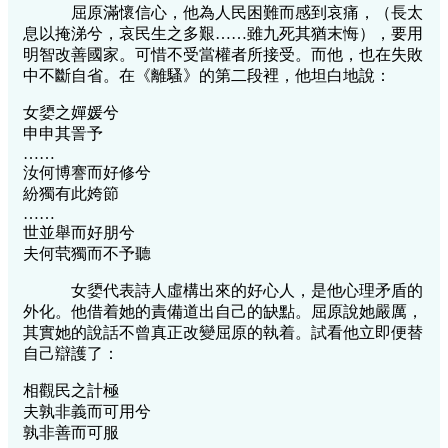
屈原滿懷信心，他為人民困難而感到哀痛，（長太
息以掩涕兮，哀民生之多艱……雖九死其猶末悔），要用
明智改善國家。可惜不受當權者所接受。而他，也在失敗
中不斷自省。在《離騷》的第二段裡，他坦白地說：
女嬃之嬋媛兮
申申其詈予
……
汝何博謇而好修兮
紛獨有此姱節
……
世並舉而好朋兮
夫何茕獨而不予聽
女嬃代表詩人虛構出來的好心人，是他心理矛盾的
外化。他借着她的責備道出自己的缺點。屈原說她嚴厲，
其實她的說話不曾真正改變屈原的執着。試看他立即便替
自己辯護了：
相觀民之計極
夫孰非義而可用兮
孰非善而可服