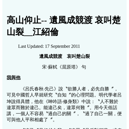
高山仰止-- 遺風成競渡 哀叫楚
山裂__江紹倫
Last Updated: 17 September 2011
遺風成競渡
哀叫楚山裂
宋·蘇軾《屈原塔》 句
我與他
《呂氏春秋‧先己》說〝欲勝人者，必先自勝〞，
可見中國哲人早就研究〝自知〞的心理問題。明代學者呂
坤說得具體，他在《呻吟語‧修身類》中說：〝人不難於
違眾而難於違己。能違己矣，違眾何難〞。用今天俗話
講，一個人不容易〝過自己的關〞，〝過了自己一關，便
可與他人平和相處了〞。