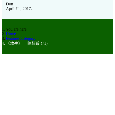
Don
April 7th, 2017.
You are here:
Home
Features Category
《放生》 __陳栢齡 (71)