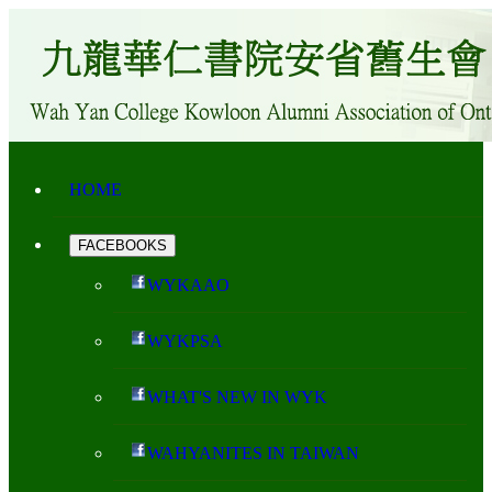
HOME
FACEBOOKS
WYKAAO
WYKPSA
WHAT'S NEW IN WYK
WAHYANITES IN TAIWAN