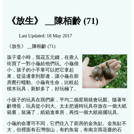
《放生》 __陳栢齡 (71)
Last Updated: 18 May 2017
《放生》 __陳栢齡 (71)
孩子還小時，我花五元錢，在唐人
街買了一對小龜給他們玩。小龜很
小，孩子的小手掌可以把它拿起
來，從這邊拿到那邊，讓小龜在廚
房爬行蠕動。小龜有生命，比較起
積木玩具，新鮮多了，好玩極了。
小孩子的玩具在我們家，平均二個星期就會玩厭。隨著年
齡增長，玩具從小到大。太太把過時玩具存放在一個大紙
箱裏，裝滿了，紙箱進車房，再找一個大紙箱擺玩具。
小龜的命運可不同，它們住入了廚房的金魚缸。金魚缸不
大，但裡面有石灣假山，有釣魚翁，有南京雨花臺的石