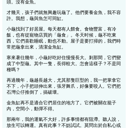
頭。沒有金魚。
才幾天，孩子們就無興趣玩龜了。他們要養金魚，我不容
許。我想，龜與魚怎可同缸。
小龜找到了好居屋。每天都有人餵食。食物豐富，有冷
飯，也有從寵物店買的「龜食」。冬天时候，龜不吃東
西，它們喜歡睡眠，動也不動。屋子是要打掃的，我們時
常把龜拿出來，清潔金魚缸。
寒來暑往幾年，小龜好吃好住慢慢長大。剎那間，它們變
成了中型龜。其中一隻，長得較大。怎會這樣子？不是同
種嗎？
再過幾年，龜越長越大，尤其那隻巨型的，我一把掌拿它
不下，小子把頭伸出來，張牙舞爪，好像要咬人。它們把
石灣公仔推倒了，搞破壞。
金魚缸再不是適合它們居住的地方了。它們被關在籠子
內，空間小，動彈不得。
那兩年，我的運氣不大好，許多事情都有阻滯。聽人說，
放生可以轉運。真有此事？不妨試試。莫問出於自私心或