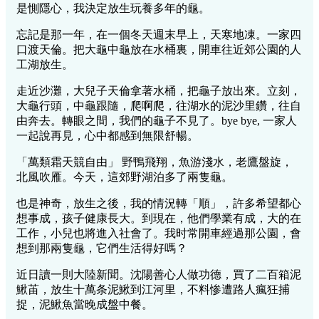
是惻隱心，我決定放生玩養多年的龜。
忘記是那一年，在一個冬天週末早上，天寒地凍。一家四
口渡天倫。把大龜中龜放在水桶裏，開車往近郊公園的人
工湖放生。
走近沙灘，大兒子天倫拿著水桶，把龜子放出來。立刻，
大龜行頭，中龜跟隨，爬啊爬，往湖水的泥沙里鑽，往自
由奔去。轉眼之間，我們的龜子不見了。bye bye, 一家人
一起說再見，心中都感到無限舒暢。
「萬類霜天競自由」 野鴨飛翔，魚游淺水，老鷹盤旋，
北風吹雁。今天，這郊野湖泊多了兩隻龜。
也是神奇，放生之後，我的情況轉「順」，許多希望都心
想事成，孩子健康長大。到現在，他們學業有成，大的在
工作，小兒也將進入社會了。我时常開車經過那公園，會
想到那兩隻龜，它們生活得好嗎？
近日讀一則大陸新聞。沈陽善心人做功德，買了二百箱泥
鰍苖，放生十萬条泥鰍到江河里，不料惨遭路人瘋狂捕
捉，泥鰍魚當晚成盤中餐。