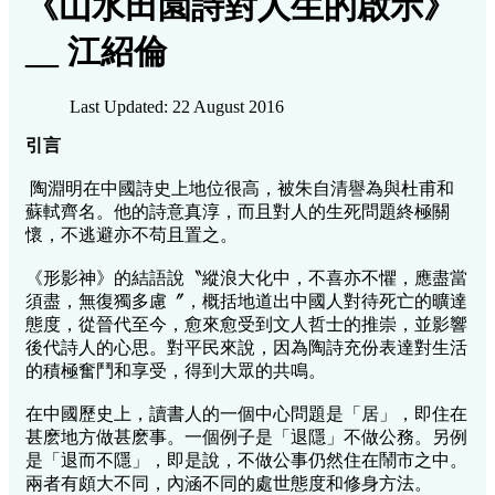
《山水田園詩對人生的啟示》
__ 江紹倫
Last Updated: 22 August 2016
引言
陶淵明在中國詩史上地位很高，被朱自清譽為與杜甫和
蘇軾齊名。他的詩意真淳，而且對人的生死問題終極關
懷，不逃避亦不苟且置之。
《形影神》的結語說〝縱浪大化中，不喜亦不懼，應盡當
須盡，無復獨多慮〞，概括地道出中國人對待死亡的曠達
態度，從晉代至今，愈來愈受到文人哲士的推崇，並影響
後代詩人的心思。對平民來說，因為陶詩充份表達對生活
的積極奮鬥和享受，得到大眾的共鳴。
在中國歷史上，讀書人的一個中心問題是「居」，即住在
甚麽地方做甚麽事。一個例子是「退隱」不做公務。另例
是「退而不隱」，即是說，不做公事仍然住在鬧市之中。
兩者有頗大不同，內涵不同的處世態度和修身方法。