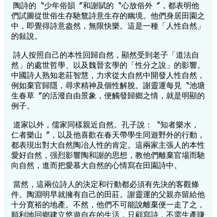
陶詩的〝少年俗韻〞和謝賦的〝心放俗外〞，都表明他
們試圖從世俗生存馳鶩詩意生存的幽境。他們身居田園之
中，即覺得詩意盎然，無限快樂。這是一種「人性自然」
的敍說。
詩人按照自己的本性回歸自然，顯然受到老子「道法自
然」的處世哲學、以及魏晉玄學的「性分之說」的影響。
中國詩人熟知老莊智慧，力求從大自然中開發人性自然，
例如棄官歸隱，尋求精神及個性解脫。謝靈運每見〝池塘
生春草〞的活潑自由景象，便觸發歸鄉之情，就是明顯的
例子。
道家以外，儒家同樣親近自然。孔子說：〝知者樂水，
仁者樂山〞，以及他喜歡在春天帶學生同遊野外的行動，
都表現出對大自然陶冶人性的肯定。這兩家主張人的本性
愛好自然，强烈影響陶和謝的思想，教他們離棄官場而馳
向自然，進而把愛慕大自然的心情寫在田園詩中。
當然，這兩位詩人的決定和行動都必須有先決的客觀條
件。陶淵明早就擁有自己的田莊。謝靈運的父親亦留給他
十分寛裕的地產。不然，他們不可能說離棄便一走了之，
順利地回鄉建立悠遊自在的生活，只顧寫詩，不需生產賺