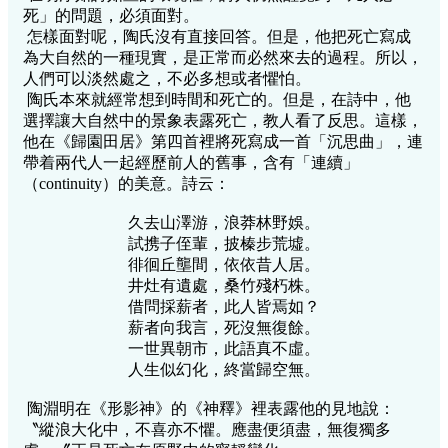
死」的問題，必須面對。
怎樣面對呢，陶氏沒有直接回答。但是，他把死亡寫成
為大自然的一種現實，是正常而必然來去的過程。所以，
人們可以淡然處之，不必多想或者懼怕。
陶氏本來就經常想到時間和死亡的。但是，在詩中，他
選擇讓大自然中的景象表露死亡，教人看了反思。這樣，
他在《歸園田居》第四首裡將死寫成一首「沉思曲」，連
帶着兩代人一起經歷前人的舊事，含有「連續」
（continuity）的美意。詩云：
久去山澤游，浪莽林野娛。
試携子侄輩，披榛步荒墟。
徘徊丘壟間，依依昔人居。
井灶有遺處，桑竹殘朽株。
借問採薪者，此人皆焉如？
薪者向我言，死沒無復餘。
一世異朝市，此語真不虛。
人生似幻化，終當歸空無。
陶淵明在《形影神》的《神釋》裡表露他的見地說：
〝縱浪大化中，不喜亦不懼。應盡便須盡，無復獨多