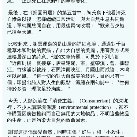
慮。〞正是死亡在原野中的寧靜變化。
最後，在《歸園田居》的第五首中，陶氏寫下他看清死
亡慘象以後，怎樣繼續日常活動，與大自然生息共同進
退，單純而悠閒自在，用最後兩句收場：〝歡來苦夕短，
已復至天旭。〞
比較起來，謝靈運寫的是山居的詳細意境，通過對千百
種草木和動物的實描，凸出大自然的美麗，用審美方式表
達棲居深山的詩意。他的文筆綺麗，可見於下列片斷：
〝近西則楊，賓接峯，唐皇連縱。室、壁帶溪，曾、孤臨
江。竹緣浦以被綠，石照漳而映紅。月隱山而成陰，木鳴
柯以起風。〞這一切的對大自然美的敍述，目的只有一
個，即提出詩人對人生的觀點，濃縮在兩句詩中：〝生何
待於多資，理取足於滿腹。〞
今天，人類沉淪在「消費主義」（Consumerism）的深坑
裡，不少人講環境保護（environmental protection），卻不
停購置因廣告推銷而自己無用的大堆物品，不明這些物品
的生產，正是污染大自然的致命因素。
謝靈運提倡熱愛自然，同時主張「好生」和「不殺生」