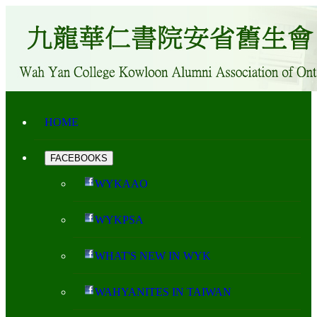
HOME
FACEBOOKS
WYKAAO
WYKPSA
WHAT'S NEW IN WYK
WAHYANITES IN TAIWAN