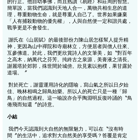
的行止。他自幼事佛，而且熟讀《易經》和莊周的智慧。
簡單說，當我們認識到天地人合一，萬物共相生息的道
理，尊重動物生命，就是尊重人自己了。世界如果嫌棄
「人有捕殺動物的優先權」，人與自然便一定和諧共處，
戰爭更是不會發生。
謝氏在《山居賦》的最後部份力陳山居怎樣幫人提升精
神，更因為山中禪院和寺廟林立，方便居者與僧人往來、
互參佛道。於此，我們更欣賞詩人的文筆美，如〝對百年
之高木，納萬代之芬芳。扽終古之泉源，美膏液之清長。
謝麗塔於郊郭，殊世間於城傍。欣見素以抱樸，果甘露於
道場。〞
對於死亡，謝靈運用詩化的隱喻，寫山氣之所以日夕始
佳、晚林相鳴之歸鳥始樂。所以人的死亡只是一種「歸
鳥」的自然過程。這一喻說亦合乎陶淵明反復吟誦的〝鳥
倦飛而知還〞的詩意。
小結
我們今天認識到大自然的無限魅力，可以在〝沒有時
間〞的生活中，追求對大自然美的享受嗎？答覆是肯定