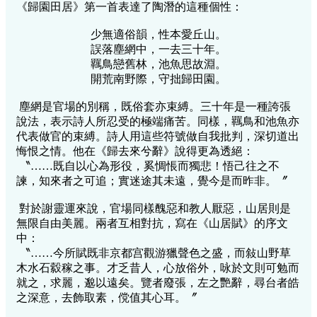
《歸園田居》第一首表達了陶潛的這種個性：
少無適俗韻，性本愛丘山。
誤落塵網中，一去三十年。
羈鳥戀舊林，池魚思故淵。
開荒南野際，守拙歸田園。
塵網是官場的別稱，既俗套亦束縛。三十年是一種誇張
說法，表示詩人所忍受的極端痛苦。同樣，羈鳥和池魚亦
代表做官的束縛。詩人用這些符號做自我批判，深切道出
悔恨之情。他在《歸去來兮辭》說得更為透絕：
〝……既自以心為形役，奚惆悵而獨悲！悟己往之不
諫，知來者之可追；實迷途其未遠，覺今是而昨非。〞
對於謝靈運來說，官場同樣醜惡和教人厭惡，山居則是
無限自由美麗。兩者互相對抗，寫在《山居賦》的序文
中：
〝……今所賦既非京都宫觀游獵聲色之盛，而敍山野草
木水石縠稼之事。才乏昔人，心放俗外，咏於文則可勉而
就之，求麗，邈以遠矣。覽者廢張，左之艷辭，尋台者皓
之深意，去飾取素，傥值其心耳。〞