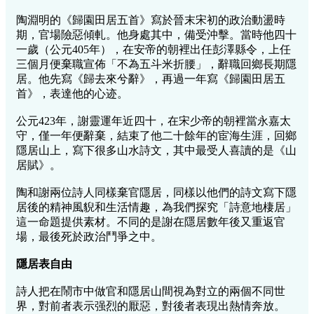
陶淵明的《歸園田居五首》寫於晉末宋初的政治動盪時
期，官場險惡傾軋。他身處其中，備受沖擊。當時他四十
一歲（公元405年），在安帝的朝裡出任彭澤縣令，上任
三個月便棄職宣佈「不為五斗米折腰」，辭職回鄉長期隱
居。他先寫《歸去來兮辭》，再過一年寫《歸園田居五
首》，表達他的心迹。
公元423年，謝靈運年近四十，在宋少帝的朝裡當永嘉太
守，僅一年便辭棄，結束了他二十餘年的宦海生涯，回鄉
隱居山上，寫下很多山水詩文，其中最受人喜讀的是《山
居賦》。
陶和謝兩位詩人同樣棄官隱居，同樣以他們的詩文寫下隱
居後的精神風貎和生活情趣，為我們探究「詩意地棲居」
這一命題提供素材。不同的是謝在隱居數年後又重返官
場，最後死於政治鬥爭之中。
隱居表自由
詩人把在鬧市中做官和隱居山間視為對立的兩個不同世
界，對前者表示强烈的厭惡，對後者表現出熱情奔放。