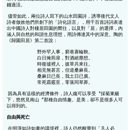
錢過活。
儘管如此，兩位詩人寫下的山水田園詩，誘導後代文人
詩者倣效他們所創下的「詩化語言」，用千百首詩詞表達
出中國詩人對棲居田園的嚮往，以及對「居」的選擇，內
涵人與自然的和諧生息理想，用詩傳達其中的深意。陶的
《歸園田居》第二首說：
野外罕人事，窮巷寡輪鞅。
白日掩荊扉，對酒絕塵想。
時復墟裡人，披草共來往。
相見無甚言，但道桑麻長。
桑麻日已長，我土日已廣。
常死霜霰至，零落同草莾。
因為具有這樣的經濟條件，詩人纔可以享受〝採菊東籬
下，悠然見南山〞那種自由情趣。是美，卻不是很多人可
以得到的。
自由與死亡
在明淨如詩如畫的環境裡，詩人仍然醒覺到「凡人必