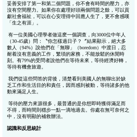
妥善安排了第一和第二個問題，你不會有時間的壓力，亦
沒有空間壓力。如果你在處理好頭兩個問題之餘，可以貢
獻社會福祉，可以在心安理得中回應人生了，更不會感嘆
「生之有涯」。
有一位美國心理學者做這麽一個調查，向3000位中年人
（30-45歲）問：〝你怎樣過日子？〞結果顯示，絕大多
數人（94%）說他們在「無聊」（boredom）中渡日，忍
耐着沒有意義的工作，繁瑣的家務，不能放鬆的休閒時
刻。有79%的受問者說他們在等待未來，等待經濟好轉，
等待有機會旅遊。
我們從這些問答的背後，清楚看到美國人的無聊出於缺
乏工作和生活目的和責任，因而感到被動，等待諸多的他
動來滿足人生。
等待的壓力來源很多，最普通的是你想即時獲得滿足而
不得，而時間則穩步一點一滴地過去。你處在無可奈何之
中，沒有明顯的補救辦法。
認識和反思統計