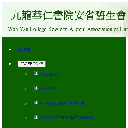
HOME
FACEBOOKS
WYKAAO
WYKPSA
WHAT'S NEW IN WYK
WAHYANITES IN TAIWAN