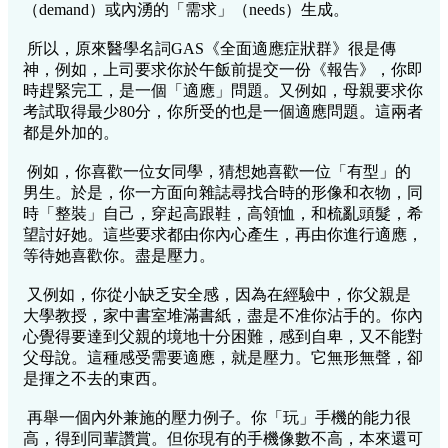
（demand）或內湧的「需求」（needs）生成。
所以，原來醫學名詞GAS《全面適應症狀群》很是傳
神，例如，上司要求你於午飯前提交一份《報告》，你即
時趕緊完工，是一個「適應」問題。又例如，母親要求你
考試取得最少80分，你所受的也是一個適應問題。這兩者
都是外加的。
例如，你喜歡一位女同學，猜想她喜歡一位「有型」的
男生。於是，你一方面向雜誌尋找合時的形像和衣物，同
時「整裝」自己，穿起高跟鞋，高領恤，和梳亂頭髮，希
望討好她。這些要求都由你內心產生，再由你進行適應，
等待她喜歡你。盡是壓力。
又例如，你從小缺乏安全感，因為在經驗中，你父親是
大學教授，家中書室堆滿書紙，盡是不准你沾手的。你內
心覺得要達到父親的境地十分困難，感到自卑，又不能對
父母說。這種感受需要適應，就是壓力。它無形無聲，卻
是揮之不去的東西。
再舉一個內外兼施的壓力例子。你「玩」手機的能力很
高，得到同輩讚賞。但你現有的手機像數不高，本來還可