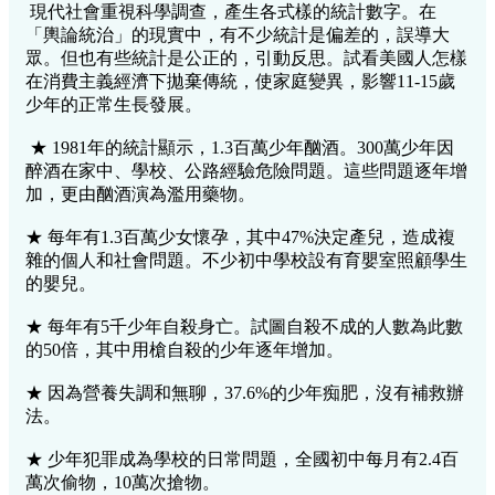
現代社會重視科學調查，產生各式樣的統計數字。在
「輿論統治」的現實中，有不少統計是偏差的，誤導大
眾。但也有些統計是公正的，引動反思。試看美國人怎樣
在消費主義經濟下拋棄傳統，使家庭變異，影響11-15歲
少年的正常生長發展。
★ 1981年的統計顯示，1.3百萬少年酗酒。300萬少年因
醉酒在家中、學校、公路經驗危險問題。這些問題逐年增
加，更由酗酒演為濫用藥物。
★ 每年有1.3百萬少女懷孕，其中47%決定產兒，造成複
雜的個人和社會問題。不少初中學校設有育嬰室照顧學生
的嬰兒。
★ 每年有5千少年自殺身亡。試圖自殺不成的人數為此數
的50倍，其中用槍自殺的少年逐年增加。
★ 因為營養失調和無聊，37.6%的少年痴肥，沒有補救辦
法。
★ 少年犯罪成為學校的日常問題，全國初中每月有2.4百
萬次偷物，10萬次搶物。