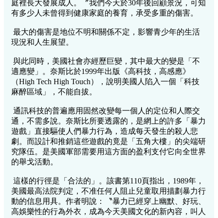
庭裡長大發展成人。〞我們今天於30年後回顧景況，可知
有多少人未曾得到健康家庭的養育，承受多重的傷害。
最大的傷害是地位不明和關係不定，影響青少年的生活
現況和人生展望。
與此同時，美國社會亦經歷巨變，其中最大的變是「不
適應變」。奈斯比於1999年出版《高科技，高感應》
（High Tech High Touch），說明美國人陷入一個「科技
麻醉區域」，不能自拔。
通訊科技的普遍應用固然改變每一個人的定位和人際交
通，不需多說。奈斯比所要透露的，是網上的許多「暴力
遊戲」直接驅使人們暴力行為，造成每天發生的殺人悲
劇。而設計和推銷這些遊戲的竟是「五角大樓」的尖端研
究隊伍。是美國軍部需要用這方面的盈利支付它向全世界
的舉戈活動。
這樣的行徑是「合法的」。該書第110頁指出，1989年，
美國最高法院判定，不准任何人阻止兒童取用描劃暴力行
動的信息用具。作者明說：〝暴力已經穿上幽默、好玩、
高娛樂性的行為外衣，成為今天美國文化的新內容，叫人