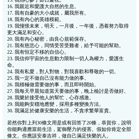
16. 我親近和愛護大自然的生息。
17. 我有自豪的大小成就，屬我所有。
18. 我有內心的英雄模範。
19. 我憧憬未來，明天，一月後，一年後，憑着努力取得
更大滿足和安心。
20. 我有內心秘密，由良心規範保存。
21. 我有慈悲心，同情受苦受難者，給予可能的幫助。
22. 我有恒定不移的自信心。
23. 我信仰宇宙的生息動力限制一切人為權力，愛護生
命。
24. 我有私愛，對人對物，對我喜歡和尊敬的一切。
25. 我一定不做自己沒有能力做的事。
26. 我積極做需要做的事，而且即時開始。
27. 我每天早晨知道當天要做的事，晚上檢討是否做好。
28. 我樂於接受他人的幫忙，心存感激。
29. 我能夠安穩地應變，採用多種變換方法。
30. 我滿足於健康安樂的生活，不貪求繁華富貴。
若然你對上列30條文用是或有回答了20條，恭賀你，說明
你能夠適應當前生活，駕御壓力的侵害。假如你肯定全部
條文。你應該安泰吉祥，做自己滿足快樂的人。