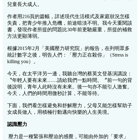
兒童長大成人。
作者用216頁的篇幅，詳述現代生活模式及家庭狀況怎樣
失責，把青少年推入危機，前途暗淡不明。我今天重閱該
書，發現作者所提的問題比30年前更馳嚴重，所提的補救
方法更顯薄弱。
根據2015年2月「美國壓力研究院」的報告，在列明眾多
統計數字之後，明告人們：「壓力正在殺你」（Stress is
killing you）。
今天，在太平洋另一邊，我聽台灣的蔡英文登基演講說：
〝年輕人要有未來……請給我們一點時間。〞前一句的背
後說明，青年人此時沒有未來。後一句亦不能引人激奮。
今天，人們的時間用微秒計算，不能等待。
下面，我們看怎樣避免和舒解壓力，父母又能怎樣幫助子
女成長做人，用積極行動邁向快樂的人生美境。
認識壓力
壓力是一種緊張和壓迫的感覺，可能由外加的「要求」