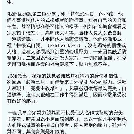
生。
我們回頭說第二種小孩，即「替代式生長」的小孩。他
們凡事遵照他人的式樣或者吩咐行事，鮮有自己的興趣和
主意。甚至情感亦學習他人的樣子，例如在音樂會裡看見
別人拍手便拍手，高叫便大叫等。這種人長大以後喜聽
「道聽途說」，凡事問他人應該怎樣做。他們逐漸形成一
種「拼揍式自我」（Patchwork self），沒有獨特的個性或
人格。這種人容易感到沉重的心理壓力，一來因為缺乏防
禦能力，二來因為他缺乏做人宗旨，一切隨風而飄，在今
天風雨飄搖而多變的社會環境下，壓力無處不在。
必須指出，極端的執見者雖然具有獨特的身份和個性，
卻因為「嚴執己見」而備受來自外界及內心的壓力。這種
人表現出「完美主義精神」，凡事必須做得最為完美，自
設標準。這種人很難在工作中得到滿足，因而時常承受沒
有做好的壓力。
一個凡事必須親力親為而不接受他人合作或幫助的完美
主義者，時常因為不滿而感到壓力。比對一個凡事依照他
人的樣式做事的拼揍式自我者，兩人所受的壓力，雖然本
質不同，其傷害則是相似的。