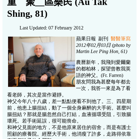
重 聚__區樂民 (Au Tak
Shing, 81)
Last Updated: 07 February 2012
蘋果日報 副刊
醫醫筆寫
2012
年
02
月
03
日 (photo by
Martin Lee Ping Hon, 61)
農曆新年，我飛到愛爾蘭
的都柏林，探望曾教我英
語的神父。(Fr. Farren)
朋友問我為甚麼每年都去
一次，我答一來是為了看
看老師，其次是當作避靜。
神父今年八十八歲，差一點點便看不到他了。三、四星期
前，他患上腸扭結，動了一個全身麻醉的大手術。甚麼叫
腸扭結？那就是腸忽然自己打結，血液循環受阻，引致腸
壞死。若手術延誤，很可能喪命。
和神父見面的地方，不是他原來居住的宿舍，而是有護士
照顧的療養院。經歷大手術，他消瘦了許多，走路得依靠