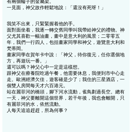
有兩個輪子的金屬架。
一見面，神父故作輕鬆地說：「還沒有死呀！」
我笑不出來，只緊緊握着他的手。
面對面坐着，我逐一轉交舊同學叫我帶給神父的禮物。神
父尤其喜歡一幅油畫，畫中是意大利的風景；二零零五
年，我們一行四人，包括畫家同學和神父，遊覽意大利和
梵蒂岡。
畫家同學在賀年卡中說：「神父，待你復元，任你選個地
方，再遊玩一番。」
還可以嗎？神父心中一定是這樣想。
跟神父在療養院吃過午餐，他需要休息，我便到市中心走
走。歐洲經濟欠佳，遊客確是少了；我住的三星酒店，一
個雙人房間每天才六百港元。
站在麗菲河的橋頭，腳下河水流動，雀鳥劃過長空。總有
一天，神父要離開這個世界，若干年後，我也會離開，只
有麗菲河的水，依然流動。
人每天追追趕趕，所為何事？