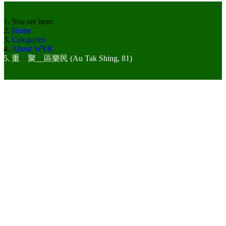
You are here:
Home
Categories
About WYK
重 聚__區樂民 (Au Tak Shing, 81)