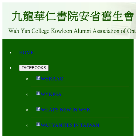
HOME
FACEBOOKS
WYKAAO
WYKPSA
WHAT'S NEW IN WYK
WAHYANITES IN TAIWAN