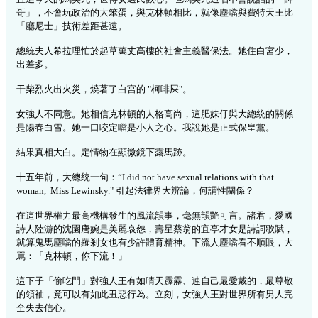
哥」，不會玩政治的大笨蛋，與克林頓相比，就像塵噹與費特天王比
「廳尼士」技術差距甚遠
。
總統夫人希拉理忙於起草萬丈高樓的社會主義醫保法。她住白宮少，
出差多。
干柴烈火出火災，燒著了白宮的
"
柯啡屎
"
。
女強人不同意。她相信克林頓的人格高尚，這肥妹仔與大總統的關係
是陽春白雪。她一口咬定
噹是小人之心。我說她是正式保皇黨
。
結果真相大白。定情物在顯微鏡下露馬跡。
十五年前，大總統一句：
“I did not have sexual relations with that
woman,
Miss Lewinsky."
引起法律界大辨論，何謂性關係？
在這世界權力最高機構發生的風流韻事，毫無韻艷可言。諸君，愛國
詩人陸游的沈園唐婉是美麗哀怨，壽星蔡翁的宜亭才女是詩詞歌賦，
就算鬼馬塵
噹的羅剎女也有少許體育精神。下流人塵噹看不順眼，大
駡：「克林頓，你下流！
」
這下子「
偷吃門」對強人王有如晴天霹靂、連自己最愛戴的，最尊敬
的領袖，竟可以有如此丑惡行為。立刻，女強人王對世界
所有男人完
全失去信心。