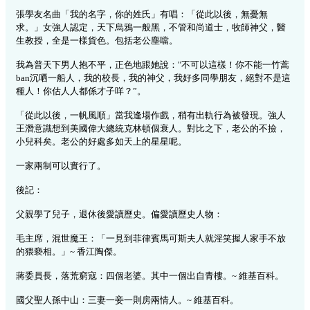
張學友名曲「我的名字，你的姓氏」有唱：「從此以後，無憂無
求。」女強人認定，天下烏鴉一般黑，不管和尚道士，牧師神父，醫
生教授，全是一樣貨色。包括老公塵
噹
。
我為普天下男人抱不平，正色地跟她
說：
"
不可以這樣！你不能一竹蒿
ban
沉哂一船人，我的校長，我的神父，我好多同學朋友，
絕對不是這
種人！你估人人都係才子咩？
”
。
「從此以後，一帆風順」當我逢場作戲，稍有出軌行為被發現。強人
王潛意識想到美國偉大總統克林頓個衰人。對比之下，老公的不撿，
小兒科矣。老公的好處多如天上的星星呢。
一家兩制可以實行了。
後記：
父親學了兒子，退休後愛讀
歷史。偏愛讀歷史人物
：
毛主席，混世魔王：「一見到菲律賓馬可斯夫人就淫笑握人家手不放
的猥褻相。」
~
香江陶傑。
蔣委員長，落荒窮寇：四個老婆。其中一個出自青樓。
~
維基百科。
國父聖人孫中山：三妻一妾一則房兩情人。
~
維基百科。