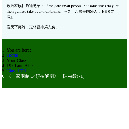
政治家族甘乃迪兄弟：
「
they are smart people, but sometimes they let
their penises take over their brains.
」
~
九十八
歲美國婦人，
[
讀者文
摘]。
看天下英雄，克林頓排第九矣。
You are here:
Home
Your Class
1970 and After
Class 1971
《一家兩制 之領袖解圍》__陳柏齡(71)