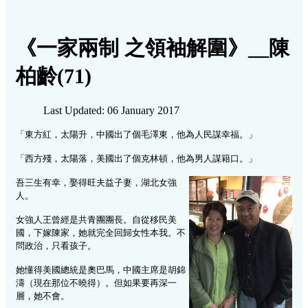
《一家兩制 之領袖解圍》__陳
柏齡(71)
Last Updated: 06 January 2017
「東方紅，太陽升，中國出了個毛澤東，他為人民謀幸福。」
「西方殘，太陽落，美國出了個克林頓，他為男人謀籍口。」
吾三生有幸，娶得旺夫益子妻，湖北女強
人。
女強人王曾經是共青團團長。自從移民美
國，下嫁陳家，她就完全回歸女性本我。不
問政治，只看孩子。
她懂得美國總統是奧巴馬，中國主席是胡錦
濤（現在那位不曉得）。但如果要再深一
層，她不會。