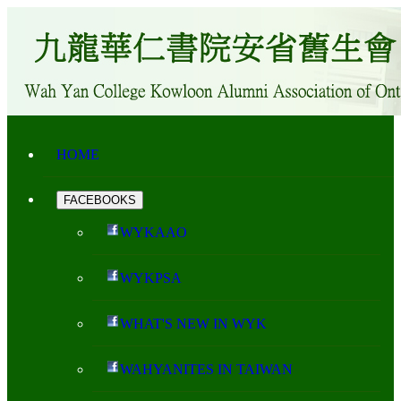
HOME
FACEBOOKS
WYKAAO
WYKPSA
WHAT'S NEW IN WYK
WAHYANITES IN TAIWAN