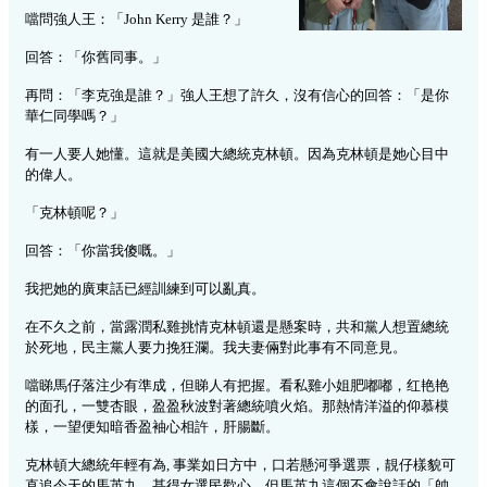
噹問強人王：「
John Kerry
是誰？」
回答：「你舊同事。」
再問：「李克強是誰？」強人王想了許久，沒有信心的回答：「是你
華仁同學嗎？」
有一人要人她懂。這就是美國大總統克林頓。因為克林頓是她心目中
的偉人。
「克林頓呢？」
回答：「你當我
傻嘅。
」
我把她的廣東話已經訓練到可以亂真。
在不久之前，當露潤私雞挑情克林頓還是懸案時，共和黨人想置總統
於死地，民主黨人要力挽狂瀾。我夫妻倆對此事有不同意見。
噹睇馬仔落注少有準成，但睇人有把握。看私雞小姐肥嘟嘟，红艳艳
的面孔，一雙杏眼，盈盈秋波對著總統噴火焰。那熱情洋溢的仰慕模
樣，一望便知暗香盈袖心相許，肝腸斷
。
克林頓大總統年輕有為
,
事業如日方中，口若懸河爭選票，靚仔樣貌可
直追今天的馬英九，甚得女選民歡心。但馬英九這個不會
說話的「帥