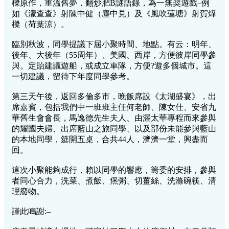
樑原作，重溫舊夢，翻炒肥B謎語錄，為一無奨遊戲–例
如《濛查查》射陳中健（塵中見）及《風吹蓮塘》射賀爗
樑（荷葉涼）。
臨別秋波，同學提議下屆小聚時間、地點。有云：明年、
後年、大後年（55周年）、美國、西岸，方便彼岸同學參
與。定貽建議遊船，或成立車隊，方便?遊多個城市。這
一切建議，留待下年度同學參考。
第三天午後，返回多倫多市，晚飯席設《太湖盛宴》，出
席嘉賓，包括我們中一班班主仼何老師、陳女仕、安省九
華舊生會會長，馬逸德先生夫人、由渥太華專程而來參與
的耀國夫婦、出席藍山之旅同學、以及部份未能參與藍山
的本地同學，筵開五桌，合共44人，濟濟一堂，興盡而
回。
這次小聚能夠成行，賴以同學的響應，籌委的安排，參與
者同心合力，洗菜、煮飯、㷛粥、切薑絲、洗滌碗筷、清
理廢物。
謹此鳴謝:–