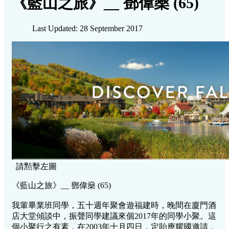
《藍山之旅》__ 鄧偉燊 (65)
Last Updated: 28 September 2017
請㸃擊左圖
《藍山之旅》__ 鄧偉燊 (65)
我輩畢業班同學，五十週年聚會遊福建時，晚間在廈門酒
店大堂傾談中，振聲同學建議來個2017年的同學小聚。這
個小聚行之有素，在2003年十月四日，定貽應耀國邀請，