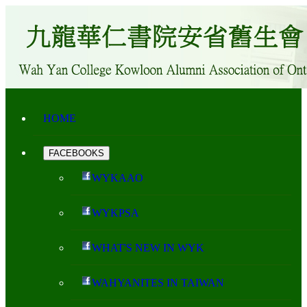
HOME
FACEBOOKS
WYKAAO
WYKPSA
WHAT'S NEW IN WYK
WAHYANITES IN TAIWAN