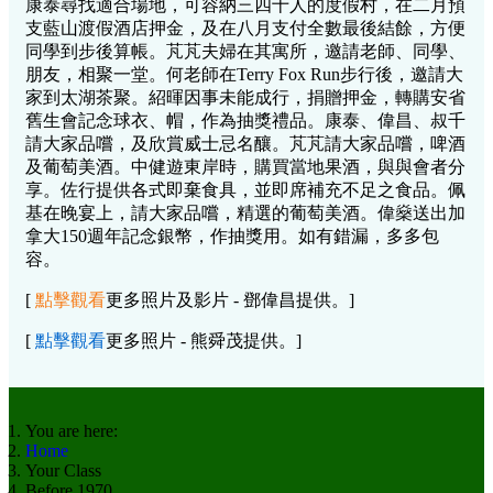
康泰尋找適合場地，可容納三四十人的度假村，在二月預
支藍山渡假酒店押金，及在八月支付全數最後結餘，方便
同學到步後算帳。芃芃夫婦在其寓所，邀請老師、同學、
朋友，相聚一堂。何老師在Terry Fox Run步行後，邀請大
家到太湖茶聚。紹暉因事未能成行，捐贈押金，轉購安省
舊生會記念球衣、帽，作為抽獎禮品。康泰、偉昌、叔千
請大家品嚐，及欣賞威士忌名釀。芃芃請大家品嚐，啤酒
及葡萄美酒。中健遊東岸時，購買當地果酒，與與會者分
享。佐行提供各式即棄食具，並即席補充不足之食品。佩
基在晚宴上，請大家品嚐，精選的葡萄美酒。偉燊送出加
拿大150週年記念銀幣，作抽獎用。如有錯漏，多多包
容。
[
點擊觀看
更多照片及影片 - 鄧偉昌提供。]
[
點擊觀看
更多照片 - 熊舜茂提供。]
You are here:
Home
Your Class
Before 1970