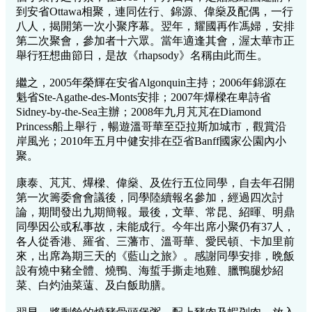
到安省Ottawa相聚，連同佐行、錦源、偉燊及配偶，一行
八人，揭開第一次小聚序幕。翌年，耀國再作馮婦，安排
第二次聚會，參加者十六眾。當年適逢其會，渥太華市正
舉行狂想曲節日，是故《rhapsody》名稱由此而生。
繼之，2005年榮輝在安省Algonquin主持；2006年錦源在
魁省Ste-Agathe-des-Monts安排；2007年爗樑在卑詩省
Sidney-by-the-Sea主辦；2008年九月芃芃在Diamond
Princess船上舉行，暢遊溫哥華至亞拉斯加城市，觀賞沿
岸風光；2010年五月中健安排在亞省Banff國家公園內小
聚。
康泰、芃芃、爗樑、偉燊、及佐行五位同學，自去年召開
第一次籌委會會議後，同學陸續報名參加，經過四次討
論，期間發出九期簡報。最後，文華、常昆、紹暉、明鼎
同學因公或私事故，未能成行。今年出席小聚仍有37人，
各人從香港、羅省、三藩市、溫哥華、愛民頓、卡加里前
來，出席為期三天的《藍山之旅》。感謝同學安排，晩飯
設有燒中豬全體、燒鴨、海蜇手撕走地雞、臘鴨腿炒紹
菜、白灼油菜薳、及白飯助膳。