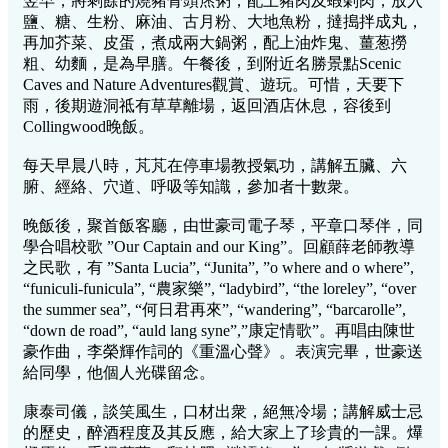
翌早，將剩餘的燒豬骨頭㷛粥，配上豬肉及蝦刴肉，放入
鹽、糖、生粉、麻油、古月粉、大地魚粉，撻搗拌成丸，
再加芥菜、皮蛋，煮成兩大鍋粥，配上油炸鬼、薑葱撈
粗、幼麵，是為早膳。午餐後，到附近名勝景點Scenic
Caves and Nature Adventures觀賞、遊玩。可惜，天要下
雨，後期遊洞祗有草草離場，返回酒店休息，容後到
Collingwood晚飯。
每天早晨八時，芃芃在停車場教授氣功，講解五臟、六
腑、經絡、穴道、呼吸等知識，參加者十數衆。
晚飯後，聚首飯客廳，由世豪司電子琴，平章口琴伴，同
學合唱校歌 ”Our Captain and our King”。回顧薛老師教導
之民歌，有 ”Santa Lucia”, “Junita”, ”o where and o where”,
“funiculi-funicula”, “農家樂”, “ladybird”, “the loreley”, “over
the summer sea”, “何日君再來”, “wandering”, “barcarolle”,
“down de road”, “auld lang syne”,”康定情歌”。再唱由陳世
豪作曲，李榮輝作詞的《重溫心聲》。表演完畢，世豪送
給同學，他個人光碟留念。
康泰司儀，談笑風生，口材出衆，絕無冷場；講解威士忌
的歷史，醉酒程度及其反應，給大家上了珍貴的一課。爗